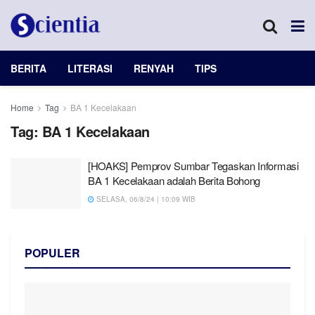
BERITA
LITERASI
RENYAH
TIPS
Home
Tag
BA 1 Kecelakaan
Tag:
BA 1 Kecelakaan
[HOAKS] Pemprov Sumbar Tegaskan Informasi
BA 1 Kecelakaan adalah Berita Bohong
SELASA, 06/8/24 | 10:09 WIB
POPULER