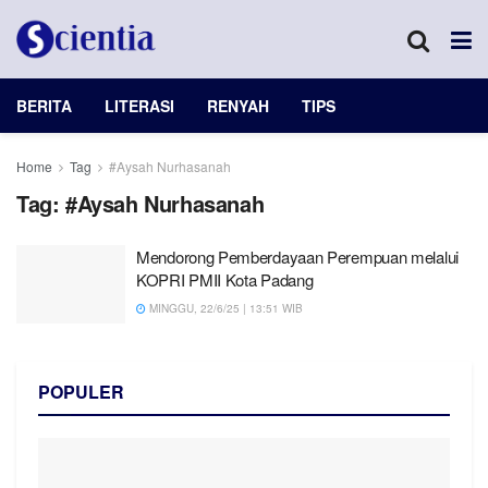
BERITA
LITERASI
RENYAH
TIPS
Home
Tag
#Aysah Nurhasanah
Tag:
#Aysah Nurhasanah
Mendorong Pemberdayaan Perempuan melalui
KOPRI PMII Kota Padang
MINGGU, 22/6/25 | 13:51 WIB
POPULER