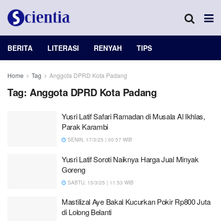
BERITA
LITERASI
RENYAH
TIPS
Home
Tag
Anggota DPRD Kota Padang
Tag:
Anggota DPRD Kota Padang
Yusri Latif Safari Ramadan di Musala Al Ikhlas,
Parak Karambi
SENIN, 17/3/25 | 00:57 WIB
Yusri Latif Soroti Naiknya Harga Jual Minyak
Goreng
SABTU, 15/3/25 | 11:53 WIB
Mastilizal Aye Bakal Kucurkan Pokir Rp800 Juta
di Lolong Belanti