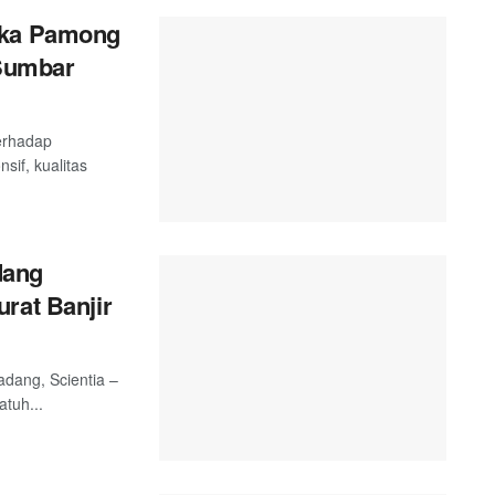
ika Pamong
 Sumbar
terhadap
sif, kualitas
dang
rat Banjir
adang, Scientia –
tuh...