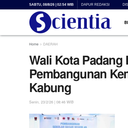
SABTU, 08/8/26 | 02:54 WIB
DAPUR REDAKSI
DI
B
Home
DAERAH
Wali Kota Padang 
Pembangunan Kem
Kabung
Senin, 23/2/26 | 08:46 WIB