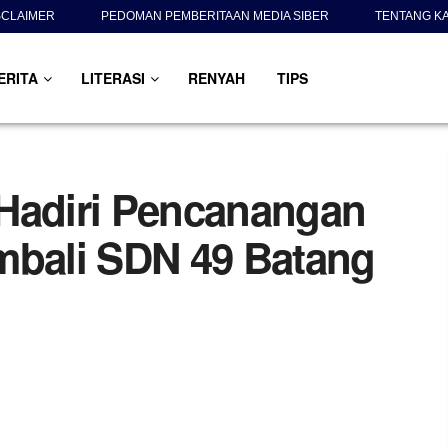
SCLAIMER
PEDOMAN PEMBERITAAN MEDIA SIBER
TENTANG K
ERITA
LITERASI
RENYAH
TIPS
Hadiri Pencanangan
bali SDN 49 Batang