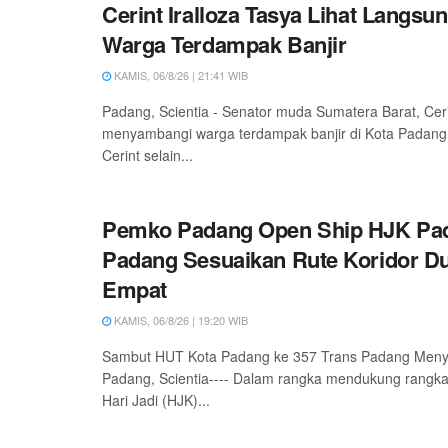
Cerint Iralloza Tasya Lihat Langsu
Warga Terdampak Banjir
KAMIS, 06/8/26 | 21:41 WIB
Padang, Scientia - Senator muda Sumatera Barat, Ceri
menyambangi warga terdampak banjir di Kota Padang
Cerint selain...
Pemko Padang Open Ship HJK Pad
Padang Sesuaikan Rute Koridor D
Empat
KAMIS, 06/8/26 | 19:20 WIB
Sambut HUT Kota Padang ke 357 Trans Padang Meny
Padang, Scientia---- Dalam rangka mendukung rangka
Hari Jadi (HJK)...