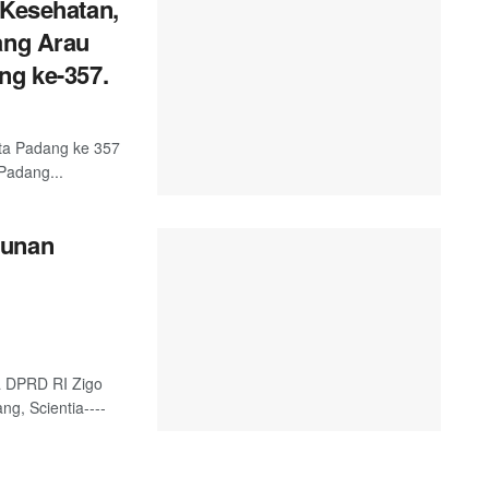
 Kesehatan,
ang Arau
ng ke-357.
ta Padang ke 357
Padang...
gunan
a DPRD RI Zigo
g, Scientia----