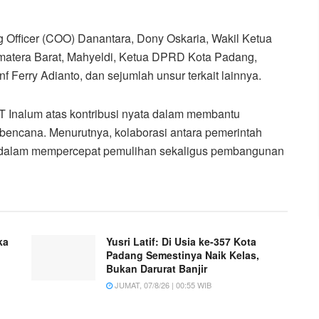
ng Officer (COO) Danantara, Dony Oskaria, Wakil Ketua
matera Barat, Mahyeldi, Ketua DPRD Kota Padang,
 Ferry Adianto, dan sejumlah unsur terkait lainnya.
 Inalum atas kontribusi nyata dalam membantu
encana. Menurutnya, kolaborasi antara pemerintah
g dalam mempercepat pemulihan sekaligus pembangunan
ka
Yusri Latif: Di Usia ke-357 Kota
Padang Semestinya Naik Kelas,
Bukan Darurat Banjir
JUMAT, 07/8/26 | 00:55 WIB