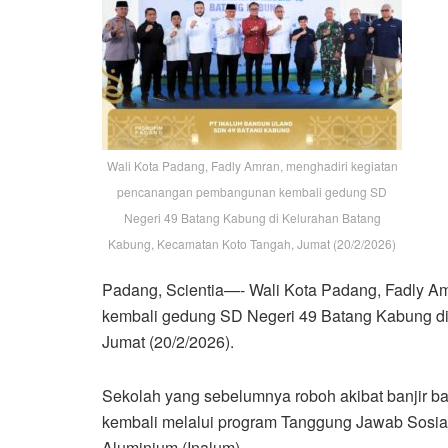
Wali Kota Padang, Fadly Amran, menghadiri kegiatan
pencanangan pembangunan kembali gedung SD
Negeri 49 Batang Kabung di Kelurahan Batang
Kabung, Kecamatan Koto Tangah, Jumat (20/2/2026)
Padang, Scientia—- Wali Kota Padang, Fadly 
kembali gedung SD Negeri 49 Batang Kabung d
Jumat (20/2/2026).
Sekolah yang sebelumnya roboh akibat banjir b
kembali melalui program Tanggung Jawab Sosia
Aluminium (Inalum).