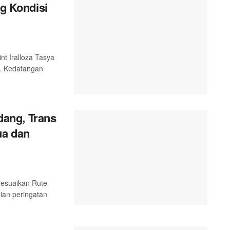
ng Kondisi
nt Iralloza Tasya
. Kedatangan
ang, Trans
ua dan
esuaikan Rute
ian peringatan