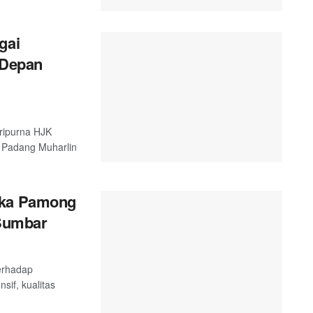
gai
 Depan
ripurna HJK
 Padang Muharlin
ika Pamong
 Sumbar
terhadap
sif, kualitas