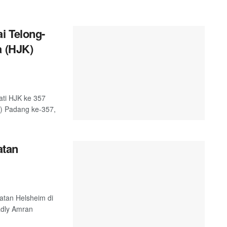
i Telong-
a (HJK)
ati HJK ke 357
K) Padang ke-357,
atan
atan Helsheim di
adly Amran