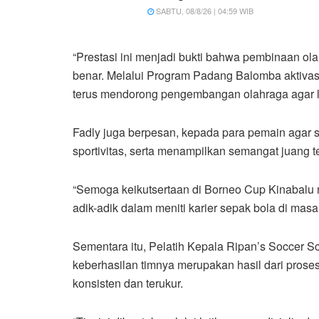
SABTU, 08/8/26 | 04:59 WIB
“Prestasi ini menjadi bukti bahwa pembinaan ola
benar. Melalui Program Padang Balomba aktiva
terus mendorong pengembangan olahraga agar lahir
Fadly juga berpesan, kepada para pemain agar s
sportivitas, serta menampilkan semangat juang t
“Semoga keikutsertaan di Borneo Cup Kinabalu 
adik-adik dalam meniti karier sepak bola di masa
Sementara itu, Pelatih Kepala Ripan’s Socce
keberhasilan timnya merupakan hasil dari pros
konsisten dan terukur.