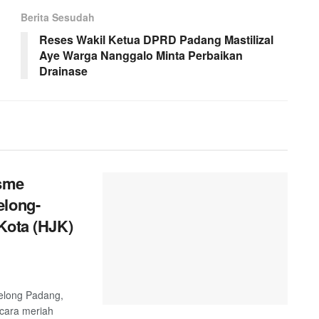
Berita Sesudah
Reses Wakil Ketua DPRD Padang Mastilizal
Aye Warga Nanggalo Minta Perbaikan
Drainase
sme
elong-
Kota (HJK)
telong Padang,
ecara meriah