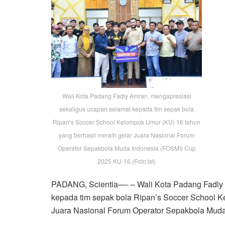
Wali Kota Padang Fadly Amran, mengapresiasi
sekaligus ucapan selamat kepada tim sepak bola
Ripan’s Soccer School Kelompok Umur (KU) 16 tahun
yang berhasil meraih gelar Juara Nasional Forum
Operator Sepakbola Muda Indonesia (FOSMI) Cup
2025 KU-16.(Foto:Ist)
PADANG, Scientia—- – Wali Kota Padang Fadly 
kepada tim sepak bola Ripan’s Soccer School K
Juara Nasional Forum Operator Sepakbola Mud