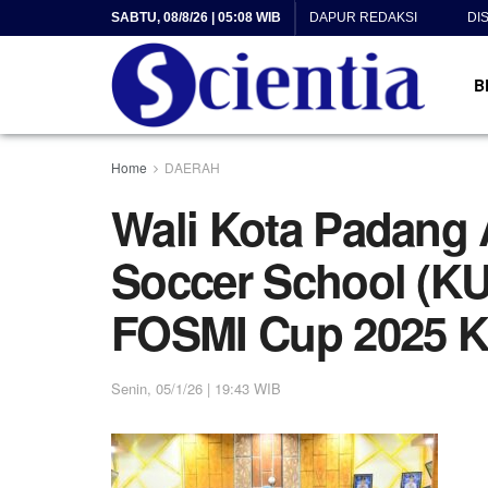
SABTU, 08/8/26 | 05:08 WIB
DAPUR REDAKSI
DI
B
Home
DAERAH
Wali Kota Padang 
Soccer School (KU
FOSMI Cup 2025 K
Senin, 05/1/26 | 19:43 WIB