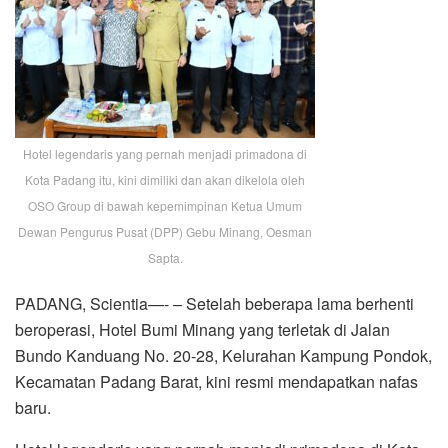
Hotel legendaris yang pernah menjadi primadona di
Kota Padang itu, kini dimiliki dan akan dikelola oleh
OSO Group di bawah kepemimpinan Ketua Umum
Dewan Pengurus Pusat (DPP) Gebu Minang, Oesman
Sapta.
PADANG, Scientia—- – Setelah beberapa lama berhenti
beroperasi, Hotel Bumi Minang yang terletak di Jalan
Bundo Kanduang No. 20-28, Kelurahan Kampung Pondok,
Kecamatan Padang Barat, kini resmi mendapatkan nafas
baru.