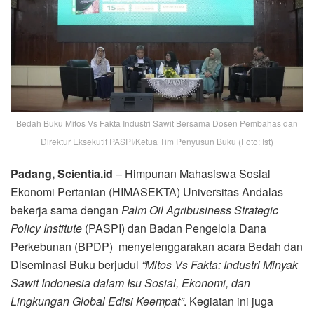
Bedah Buku Mitos Vs Fakta Industri Sawit Bersama Dosen Pembahas dan
Direktur Eksekutif PASPI/Ketua Tim Penyusun Buku (Foto: Ist)
Padang, Scientia.id
– Himpunan Mahasiswa Sosial
Ekonomi Pertanian (HIMASEKTA) Universitas Andalas
bekerja sama dengan
Palm Oil Agribusiness Strategic
Policy Institute
(PASPI) dan Badan Pengelola Dana
Perkebunan (BPDP) menyelenggarakan acara Bedah dan
Diseminasi Buku berjudul
“Mitos Vs Fakta: Industri Minyak
Sawit Indonesia dalam Isu Sosial, Ekonomi, dan
Lingkungan Global Edisi Keempat”
. Kegiatan ini juga