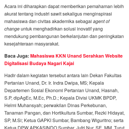
Acara ini diharapkan dapat memberikan pemahaman lebih
akurat tentang industri sawit sekaligus menginspirasi
mahasiswa dan civitas akademika sebagai
agent of
change
untuk menghadirkan solusi inovatif yang
mendukung pembangunan berkelanjutan dan peningkatan
kesejahteraan masyarakat.
Baca Juga:
Mahasiswa KKN Unand Serahkan Website
Digitalisasi Budaya Nagari Kajai
Hadir dalam kegiatan tersebut antara lain Dekan Fakultas
Pertanian Unand, Dr. Ir. Indra Dwipa, MS; Kepala
Departemen Sosial Ekonomi Pertanian Unand, Hasnah,
S.P, dipAgEc, M.Ec, Ph.D.; Kepala Divisi UKMK BPDP,
Helmi Muhansyah; perwakilan Dinas Perkebunan,
Tanaman Pangan, dan Hortikultura Sumbar, Rezki Hidayat,
SP, M.Si; Ketua GAPKI Sumbar, Bambang Wiguritno; serta
Ketua DPW APKASINDO Sumbar, Jufri Nur, SE, MM. Turut