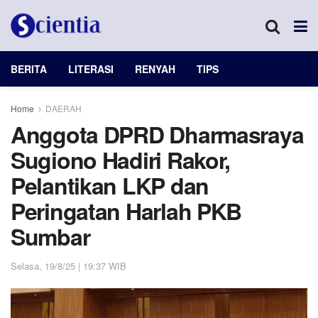
BERITA
LITERASI
RENYAH
TIPS
Home
DAERAH
Anggota DPRD Dharmasraya
Sugiono Hadiri Rakor,
Pelantikan LKP dan
Peringatan Harlah PKB
Sumbar
Selasa, 19/8/25 | 19:37 WIB