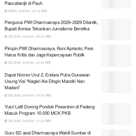
Pascabanjir di Pauh
RABU, 05/8/26 | 20:19 WIB
Pengurus PWI Dharmasraya 2026–2029 Dilantik,
Bupati Annisa Tekankan Jurnalisme Beretika
SELASA, 04/8/26 | 23:32 WIB
Pimpin PWI Dharmasraya, Roni Aprianto; Pers
Harus Kritis dan Jaga Kepercayaan Publik
SELASA, 04/8/26 | 22:44 WIB
Dapat Nomor Urut 2, Endara Putra Gunawan
Usung Visi “Nagari Aie Dingin Mandiri Nan
Madani”
SELASA, 04/8/26 | 19:55 WIB
Yusri Latif Dorong Pondok Pesantren di Padang
Masuk Program 10.000 MCK PKB
SELASA, 04/8/26 | 17:22 WIB
Guru SD asal Dharmasraya Wakili Sumbar di