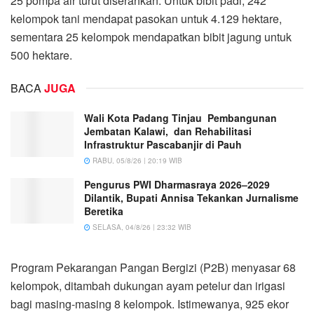
25 pompa air turut diserahkan. Untuk bibit padi, 242
kelompok tani mendapat pasokan untuk 4.129 hektare,
sementara 25 kelompok mendapatkan bibit jagung untuk
500 hektare.
BACA
JUGA
Wali Kota Padang Tinjau Pembangunan
Jembatan Kalawi, dan Rehabilitasi
Infrastruktur Pascabanjir di Pauh
RABU, 05/8/26 | 20:19 WIB
Pengurus PWI Dharmasraya 2026–2029
Dilantik, Bupati Annisa Tekankan Jurnalisme
Beretika
SELASA, 04/8/26 | 23:32 WIB
Program Pekarangan Pangan Bergizi (P2B) menyasar 68
kelompok, ditambah dukungan ayam petelur dan irigasi
bagi masing-masing 8 kelompok. Istimewanya, 925 ekor