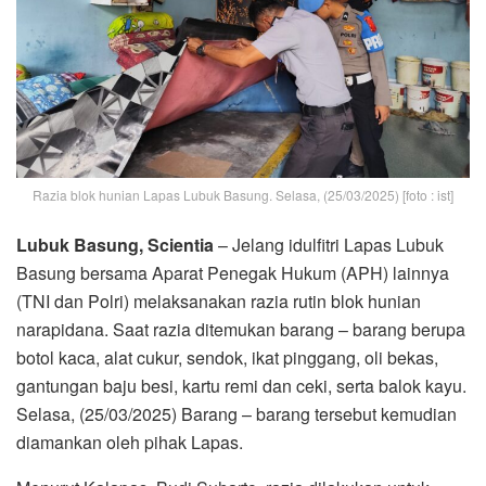
Razia blok hunian Lapas Lubuk Basung. Selasa, (25/03/2025) [foto : ist]
Lubuk Basung, Scientia
– Jelang idulfitri Lapas Lubuk
Basung bersama Aparat Penegak Hukum (APH) lainnya
(TNI dan Polri) melaksanakan razia rutin blok hunian
narapidana. Saat razia ditemukan barang – barang berupa
botol kaca, alat cukur, sendok, ikat pinggang, oli bekas,
gantungan baju besi, kartu remi dan ceki, serta balok kayu.
Selasa, (25/03/2025) Barang – barang tersebut kemudian
diamankan oleh pihak Lapas.