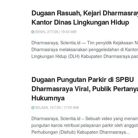
Dugaan Rasuah, Kejari Dharmasra
Kantor Dinas Lingkungan Hidup
SENIN, 27/7/26 | 19:43 WIB
Dharmasraya, Scientia.id — Tim penyidik Kejaksaan Ne
Dharmasraya melaksanakan penggeledahan di Kantor
Lingkungan Hidup (DLH) Kabupaten Dharmasraya pad
Dugaan Pungutan Parkir di SPBU
Dharmasraya Viral, Publik Pertan
Hukumnya
SELASA, 14/7/26 | 17:05 WIB
Dharmasraya, Scientia.id – Sebuah video yang mena
pungutan karcis retribusi pelayanan parkir oleh anggo
Perhubungan (Dishub) Kabupaten Dharmasraya...