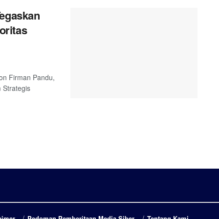
Tegaskan
ritas
 Jon Firman Pandu,
Strategis
aimer
Pedoman Pemberitaan Media Siber
Tentang Kami