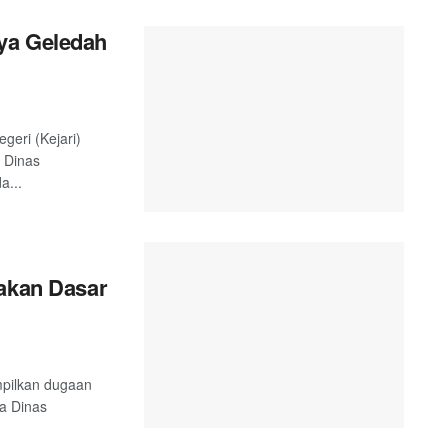
ya Geledah
geri (Kejari)
 Dinas
a...
yakan Dasar
mpilkan dugaan
ta Dinas