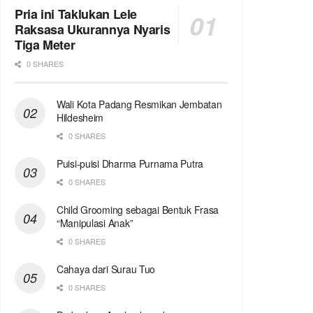
Pria ini Taklukan Lele
Raksasa Ukurannya Nyaris
Tiga Meter
0 SHARES
Wali Kota Padang Resmikan Jembatan
Hildesheim
0 SHARES
Puisi-puisi Dharma Purnama Putra
0 SHARES
Child Grooming sebagai Bentuk Frasa
“Manipulasi Anak”
0 SHARES
Cahaya dari Surau Tuo
0 SHARES