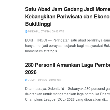
Satu Abad Jam Gadang Jadi Mom
Kebangkitan Pariwisata dan Ekono
Bukittinggi
MINGGU, 07/6/26 | 09:42 WIB
BUKITTINGGI — Peringatan satu abad berdirinya Jam
hanya menjadi perayaan sejarah bagi masyarakat Bukitt
momentum strategis...
280 Personil Amankan Laga Pemb
2026
JUMAT, 05/6/26 | 21:48 WIB
Dharmasraya, Scientia.id – Sebanyak 280 personel g
dikerahkan untuk mengamankan laga pembuka Dhar
Champions League (DCL) 2026 yang dipusatkan di...