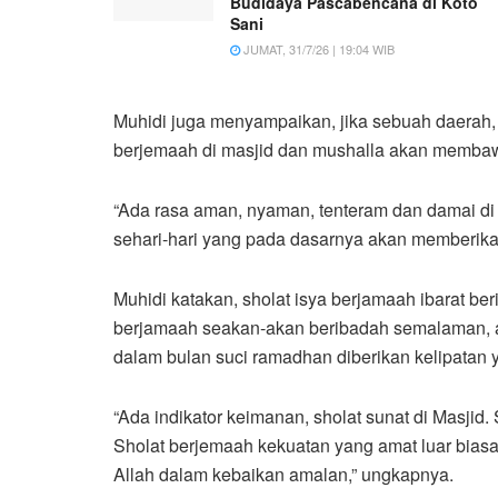
Budidaya Pascabencana di Koto
Sani
JUMAT, 31/7/26 | 19:04 WIB
Muhidi juga menyampaikan, jika sebuah daerah, 
berjemaah di masjid dan mushalla akan membaw
“Ada rasa aman, nyaman, tenteram dan damai di
sehari-hari yang pada dasarnya akan memberika
Muhidi katakan, sholat isya berjamaah ibarat b
berjamaah seakan-akan beribadah semalaman, a
dalam bulan suci ramadhan diberikan kelipatan y
“Ada indikator keimanan, sholat sunat di Masjid.
Sholat berjemaah kekuatan yang amat luar biasa
Allah dalam kebaikan amalan,” ungkapnya.