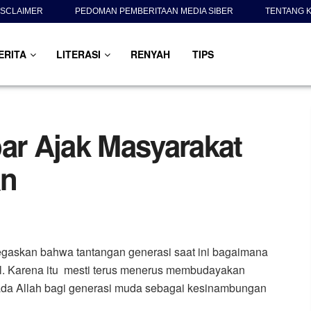
ISCLAIMER
PEDOMAN PEMBERITAAN MEDIA SIBER
TENTANG K
ERITA
LITERASI
RENYAH
TIPS
r Ajak Masyarakat
an
gaskan bahwa tantangan generasi saat ini bagaimana
l. Karena itu mesti terus menerus membudayakan
pada Allah bagi generasi muda sebagai kesinambungan