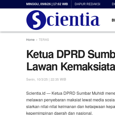
MINGGU, 09/8/26 | 17:02 WIB
DAPUR REDAKSI
D
B
Home
TERAS
Ketua DPRD Sumba
Lawan Kemaksiat
Senin, 10/3/25 | 22:35 WIB
Scientia.id — Ketua DPRD Sumbar Muhidi mene
melawan penyebaran maksiat lewat media sosia
siarkan nilai-nilai keimanan dan ketaqwaan ke
kepemimpinan daerah dan nasional.