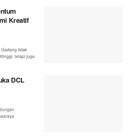
entum
mi Kreatif
 Gadang tidak
inggi, tetapi juga
uka DCL
abungan
masraya