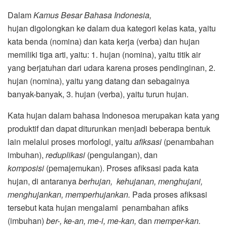
Dalam
Kamus Besar Bahasa Indonesia,
hujan
digolongkan ke dalam dua kategori kelas kata, yaitu
kata benda (nomina) dan kata kerja (verba) dan hujan
memiliki tiga arti, yaitu: 1. hujan (nomina), yaitu titik air
yang berjatuhan dari udara karena proses pendinginan, 2.
hujan (nomina), yaitu yang datang dan sebagainya
banyak-banyak, 3. hujan (verba), yaitu turun hujan.
Kata hujan dalam bahasa Indonesoa merupakan kata yang
produktif dan dapat diturunkan menjadi beberapa bentuk
lain melalui proses morfologi, yaitu
afiksasi
(penambahan
imbuhan),
reduplikasi
(pengulangan), dan
komposisi
(pemajemukan). Proses afiksasi pada kata
hujan, di antaranya
berhujan, kehujanan, menghujani,
menghujankan, memperhujankan.
Pada proses afiksasi
tersebut kata hujan mengalami penambahan afiks
(imbuhan)
ber-, ke-an, me-i, me-kan,
dan
memper-kan.