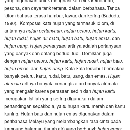
yang digunakan untuk menghasilkan efek keindahan,
pesona, dan daya tarik tertentu dalam berbahasa. Tanpa
idiom bahasa terasa hambar, tawar, dan kering (Badudu,
1990). Komposisi kata hujan yang termasuk idiom, di
antaranya
hujan pertanyaan, hujan peluru, hujan kartu,
hujan rudal, hujan air mata, hujan batu, hujan emas,
dan
hujan uang. Hujan pertanyaan
artinya adalah pertanyaan
yang banyak dan datang bertubi-tubi. Demikian juga
dengan
hujan peluru, hujan kartu, hujan rudal, hujan batu,
hujan emas,
dan
hujan uang.
Kata-kata tersebut bermakna
banyak peluru, kartu, rudal, batu, uang, dan emas.
Hujan
air mata
artinya banyak menangis atau banyak air mata
yang mengalir karena perasaan sedih dan
hujan kartu
merupakan istilah yang sering digunakan dalam
pertandingan sepakbola, yaitu hujan kartu merah dan kartu
kuning. Hujan batu dan hujan emas digunakan dalam
peribahasa Melayu yang melambangkan rasa cinta pada
kampung halaman (tanah air) yang berbunyi:
hujan emas