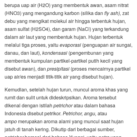
berupa uap air (H2O) yang membentuk awan, asam nitrat
(HNO3) yang mengandung karbon (silika dan
fly ash),
zat
debu yang mengikat molekul air hingga terbentuk hujan
,
asam sulfat (H2SO4), dan garam (NaCl) yang terkandung
dalam air laut yang membentuk hujan. Hujan terbentuk
melalui tiga proses, yaitu
evaporasi
(penguapan air sungai,
danau, dan laut),
kondensasi
(pengembunan yang
membentuk kumpulan partikel-partikel putih kecil yang
disebut awan), dan
presipitasi
(proses mencairnya partikel
uap air/es menjadi titik-titik air yang disebut hujan).
Kemudian, setelah hujan turun, muncul aroma khas yang
rumit dan sulit untuk dideskripsikan. Aroma tersebut
dikenal dengan istilah
petrichor
atau dalam bahasa
Indonesia disebut petrikor.
Petrichor, angu,
atau
ampo
merupakan aroma alami yang muncul saat hujan
jatuh di tanah kering. Dikutip dari berbagai sumber,