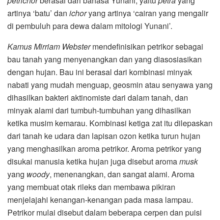
petrichor
berasal dari bahasa Yunani, yaitu
petra
yang
artinya ‘batu’ dan
ichor
yang artinya ‘cairan yang mengalir
di pembuluh para dewa dalam mitologi Yunani’.
Kamus Mirriam Webster
mendefinisikan petrikor sebagai
bau tanah yang menyenangkan dan yang diasosiasikan
dengan hujan. Bau ini berasal dari kombinasi minyak
nabati yang mudah menguap, geosmin atau senyawa yang
dihasilkan bakteri aktinomiste dari dalam tanah, dan
minyak alami dari tumbuh-tumbuhan yang dihasilkan
ketika musim kemarau. Kombinasi ketiga zat itu dilepaskan
dari tanah ke udara dan lapisan ozon ketika turun hujan
yang menghasilkan aroma petrikor. Aroma petrikor yang
disukai manusia ketika hujan juga disebut aroma
musk
yang
woody
, menenangkan, dan sangat alami. Aroma
yang membuat otak rileks dan membawa pikiran
menjelajahi kenangan-kenangan pada masa lampau.
Petrikor mulai disebut dalam beberapa cerpen dan puisi