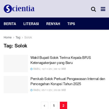
BERITA
LITERASI
RENYAH
TIPS
Home
Tag
Solok
Tag:
Solok
Wakil Bupati Solok Terima Kepala BPJS
Ketenagakerjaan yang Baru
RABU, 12/11/25 | 08:12 WIB
Pemkab Solok Perkuat Pengawasan Internal dan
Pencegahan Korupsi Tahun 2025
RABU, 05/11/25 | 05:06 WIB
1
2