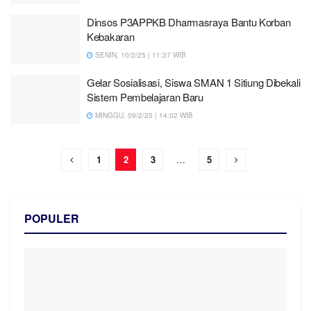
Dinsos P3APPKB Dharmasraya Bantu Korban
Kebakaran
SENIN, 10/2/25 | 11:37 WIB
Gelar Sosialisasi, Siswa SMAN 1 Sitiung Dibekali
Sistem Pembelajaran Baru
MINGGU, 09/2/25 | 14:02 WIB
1
2
3
…
5
POPULER