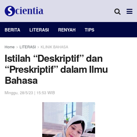
BERITA
LITERASI
RENYAH
TIPS
Home
LITERASI
KLINIK BAHASA
Istilah “Deskriptif” dan
“Preskriptif” dalam Ilmu
Bahasa
Minggu, 28/5/23 | 15:53 WIB