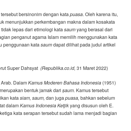
a tersebut bersinonim dengan kata
puasa
. Oleh karena itu,
uk menunjukkan perkembangan makna dalam kosakata
tidak lepas dari etimologi kata
saum
yang berasal dari
ebagian penganut agama Islam memilih menggunakan kata
atu penggunaan kata
saum
dapat dilihat pada judul artikel
rut Super Dahsyat
(Republika.co.id,
31 Maret 2022)
a Arab. Dalam
Kamus Moderen Bahasa Indonesia
(1951)
merupakan bentuk jamak dari
ṣ
aum.
Kamus
tersebut
ikan kata
siam,
saum,
dan
juga
puasa,
bahkan sebelum
tat dalam
Kamus Indonesia Ketjik
yang disusun oleh E.
ketiga kata serapan tersebut sudah lama menjadi bagian