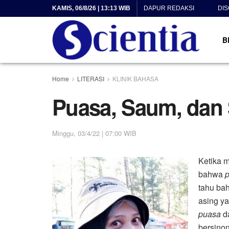
KAMIS, 06/8/26 | 13:13 WIB
DAPUR REDAKSI
DI
B
Home
LITERASI
KLINIK BAHASA
Puasa, Saum, dan
Minggu, 03/4/22 | 07:00 WIB
Ketika 
bahwa
tahu ba
asing ya
puasa
d
bersino