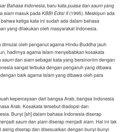
ar Bahasa Indonesia
, baru kata
puasa
dan
saum
yang
ta
siam
masuk pada
KBBI Edisi II
(1995). Meskipun ada
 bahwa ketiga kata ini sudah ada dalam bahasa
an yang dilakukan oleh masyarakat Indonesia.
h dimulai oleh penganut agama Hindu-Buddha jauh
un, hadirnya agama Islam menyebabkan kosakata
a
saum
dan
siam
sebagai kata yang bersinonim dengan
nesia sangat terbuka dengan pengaruh yang dibawa
 dengan baik agama Islam yang dibawa oleh para
uah kepercayaan dari bangsa Arab, bangsa Indonesia
hasa Arab. Kosakata tersebut diadopsi dan
sia. Bunyi [sh] dalam bahasa Indonesia diserap
menjadi
saum
dan
ṣ
iam
diserap menjadi
siam.
Hal ini tak
i asing diserap dan disesuaikan dengan bunyi-bunyi