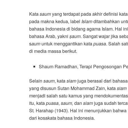
Kata
saum
yang terdapat pada akhir definisi kat
pada makna kedua, label
Islam
ditambahkan unt
bahasa Indonesia di bidang agama Islam. Hal ini 
bahasa Arab, yakni
ṣ
aum
. Sangat wajar jika s
s
aum
untuk menggantikan kata
puasa
. Salah s
di media massa berikut.
Shaum Ramadhan, Terapi Pengosongan Pe
Selain
saum
, kata
siam
juga berasal dari bahas
yang disusun Sutan Mohammad Zain, kata
siam
menjadi salah satu kamus yang mendokumentas
itu, kata
puasa
,
saum,
dan
siam
juga sudah terca
St
.
Harahap (1943). Hal ini menunjukkan bahwa 
dari kosakata bahasa Indonesia.