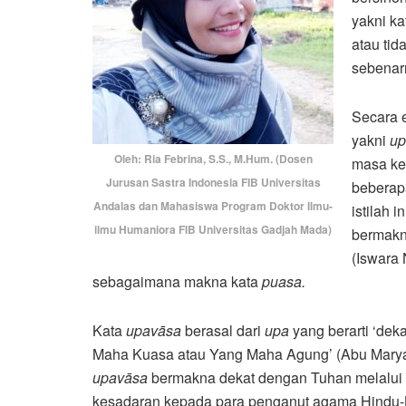
yakni k
atau ti
sebenarn
Secara e
yakni
up
Oleh: Ria Febrina, S.S., M.Hum. (Dosen
masa ke
Jurusan Sastra Indonesia FIB Universitas
beberap
Andalas dan Mahasiswa Program Doktor Ilmu-
istilah 
ilmu Humaniora FIB Universitas Gadjah Mada)
bermakn
(Iswara 
sebagaimana makna kata
puasa
.
Kata
upavāsa
berasal dari
upa
yang berarti ‘dek
Maha Kuasa atau Yang Maha Agung’ (Abu Marya
upavāsa
bermakna dekat dengan Tuhan melalui 
kesadaran kepada para penganut agama Hindu-