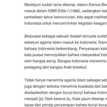
Meskipun sudah lama diserap, dalam
Kamus Bes
masuk dalam
KBBI Edisi I
(1988), sedangkan ka
perbedaan tahun kemunculan, kita dapat melihat
Indonesia untuk mencerminkan kegiatan keagam
Berpuasa
sebagai sebuah ibadah ternyata suda
sebelum agama Islam masuk ke Indonesia. Nam
bahasa Indonesia berkembang. Penyerapan kat
kata
puasa
menunjukkan bahwa masyarakat Indo
oleh bangsa asing. Bangsa Indonesia menerima
pedagang dari bangsa Arab tersebut.
Tidak hanya menerima agama Islam sebagai seb
juga dengan terbuka menerima kosakata dari ba
diadaptasikan dengan bunyi-bunyi bahasa Indone
menjadi [s]. Oleh karena itu, Kata
ṣ
aum
diserap 
lepas dari prinsip penyerapan bahwa bunyi-buny