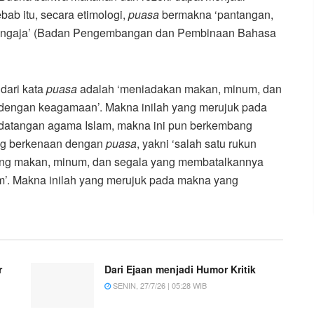
ab itu, secara etimologi,
puasa
bermakna ‘pantangan,
engaja’ (Badan Pengembangan dan Pembinaan Bahasa
dari kata
puasa
adalah ‘meniadakan makan, minum, dan
 dengan keagamaan’. Makna inilah yang merujuk pada
edatangan agama Islam, makna ini pun berkembang
ng berkenaan dengan
puasa
, yakni ‘salah satu rukun
tang makan, minum, dan segala yang membatalkannya
aum’. Makna inilah yang merujuk pada makna yang
r
Dari Ejaan menjadi Humor Kritik
SENIN, 27/7/26 | 05:28 WIB