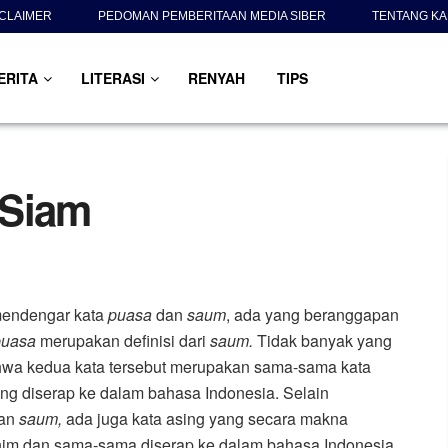
SCLAIMER
PEDOMAN PEMBERITAAN MEDIA SIBER
TENTANG KA
ERITA
LITERASI
RENYAH
TIPS
 Siam
mendengar kata
puasa
dan
saum
, ada yang beranggapan
puasa
merupakan definisi dari
saum.
Tidak banyak yang
hwa kedua kata tersebut merupakan sama-sama kata
ng diserap ke dalam bahasa Indonesia. Selain
an
saum,
ada juga kata asing yang secara makna
nim dan sama-sama diserap ke dalam bahasa Indonesia,