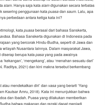
ata
siam
. Hanya saja kata
siam
digunakan secara terbatas
dak sesering penggunaan kata
puasa
dan
saum.
Lalu, apa
ya perbedaan antara ketiga kata ini?
timologi, kata
puasa
berasal dari bahasa Sanskerta,
avāsa
. Bahasa Sanskerta digunakan di Indonesia pada
rajaan yang bercorak Hindu-Budha, seperti di Jawa dan
a wilayah Nusantara lainnya. Dalam masyarakat Jawa,
ini diserap berupa kata
pasa
yang pada awalnya
a ‘kekangan’, ‘mengekang’, atau ‘menahan sesuatu dari’
N. Raditya, 2021) dan kini makna tersebut berkembang
at atau mendekatkan diri’ dan
vasa
yang berarti ‘Yang
m Kautsar Amru, 2018). Kata ini menunjukkan bahwa
doa dan ibadah. Puasa yang dilakukan memberikan
Budha bahwa makanan dan rezeki dapat menjadi