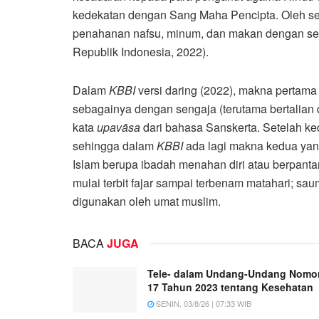
kedekatan dengan Sang Maha Pencipta. Oleh seb
penahanan nafsu, minum, dan makan dengan s
Republik Indonesia, 2022).
Dalam
KBBI
versi daring
(2022), makna pertama 
sebagainya dengan sengaja (terutama bertalian
kata
upavāsa
dari bahasa Sanskerta. Setelah k
sehingga dalam
KBBI
ada lagi makna kedua ya
Islam berupa ibadah menahan diri atau berpan
mulai terbit fajar sampai terbenam matahari; s
digunakan oleh umat muslim.
BACA
JUGA
Tele- dalam Undang-Undang Nomo
17 Tahun 2023 tentang Kesehatan
SENIN, 03/8/26 | 07:33 WIB