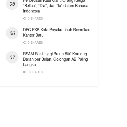
Perbedaan Kata Ganti Orang Ketiga
“Beliau”, “Dia”, dan “Ia” dalam Bahasa
Indonesia
0 SHARES
DPC PKB Kota Payakumbuh Resmikan
Kantor Baru
0 SHARES
RSAM Bukittinggi Butuh 500 Kantong
Darah per Bulan, Golongan AB Paling
Langka
0 SHARES