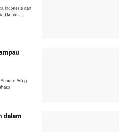
tra Indonesia dan
ari konten...
 Lampau
 Penutur Asing
Bahasa
ah dalam